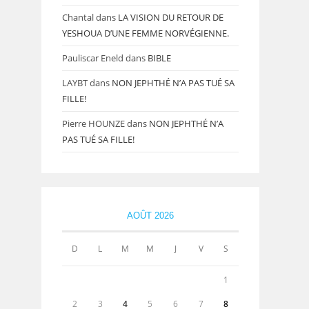
Chantal
dans
LA VISION DU RETOUR DE
YESHOUA D’UNE FEMME NORVÉGIENNE.
Pauliscar Eneld
dans
BIBLE
LAYBT
dans
NON JEPHTHÉ N’A PAS TUÉ SA
FILLE!
Pierre HOUNZE
dans
NON JEPHTHÉ N’A
PAS TUÉ SA FILLE!
AOÛT 2026
D
L
M
M
J
V
S
1
2
3
4
5
6
7
8