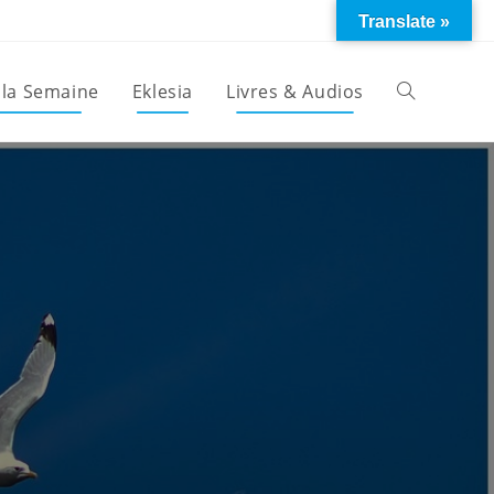
Translate »
 la Semaine
Eklesia
Livres & Audios
Toggle
website
search