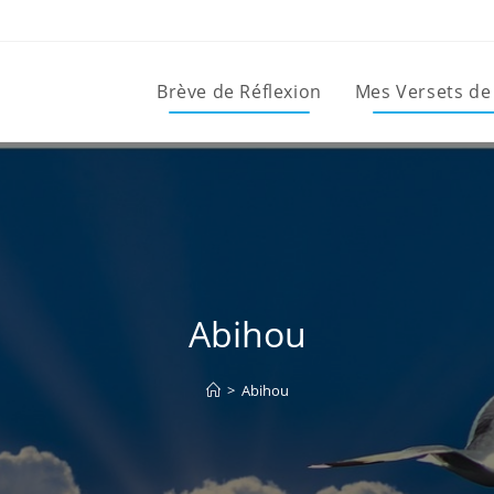
Brève de Réflexion
Mes Versets de
Abihou
>
Abihou