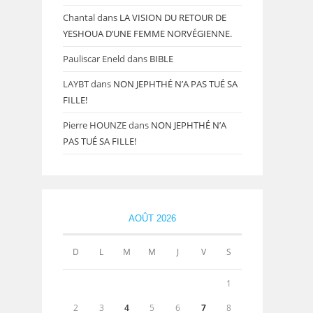
Chantal
dans
LA VISION DU RETOUR DE
YESHOUA D’UNE FEMME NORVÉGIENNE.
Pauliscar Eneld
dans
BIBLE
LAYBT
dans
NON JEPHTHÉ N’A PAS TUÉ SA
FILLE!
Pierre HOUNZE
dans
NON JEPHTHÉ N’A
PAS TUÉ SA FILLE!
AOÛT 2026
D
L
M
M
J
V
S
1
2
3
4
5
6
7
8