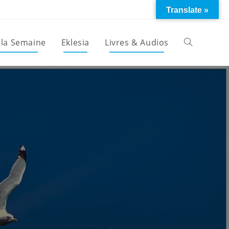
Translate »
 la Semaine
Eklesia
Livres & Audios
Toggle
website
search