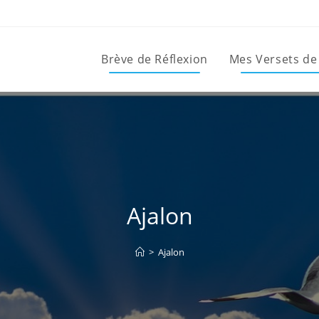
Brève de Réflexion
Mes Versets de
Ajalon
>
Ajalon