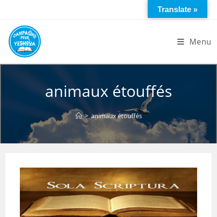
Skip
Translate »
to
content
Menu
animaux étouffés
>
animaux étouffés