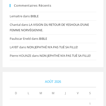
Commentaires Récents
Lemaitre
dans
BIBLE
Chantal
dans
LA VISION DU RETOUR DE YESHOUA D’UNE
FEMME NORVÉGIENNE.
Pauliscar Eneld
dans
BIBLE
LAYBT
dans
NON JEPHTHÉ N’A PAS TUÉ SA FILLE!
Pierre HOUNZE
dans
NON JEPHTHÉ N’A PAS TUÉ SA FILLE!
AOÛT 2026
D
L
M
M
J
V
S
1