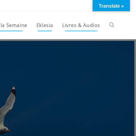
Translate »
 la Semaine
Eklesia
Livres & Audios
Toggle
website
search