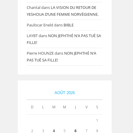
Chantal
dans
LA VISION DU RETOUR DE
YESHOUA D’UNE FEMME NORVÉGIENNE.
Pauliscar Eneld
dans
BIBLE
LAYBT
dans
NON JEPHTHÉ N’A PAS TUÉ SA
FILLE!
Pierre HOUNZE
dans
NON JEPHTHÉ N’A
PAS TUÉ SA FILLE!
AOÛT 2026
D
L
M
M
J
V
S
1
2
3
4
5
6
7
8