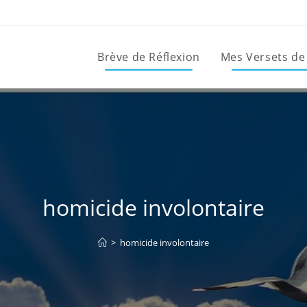
Brève de Réflexion
Mes Versets de
homicide involontaire
>
homicide involontaire