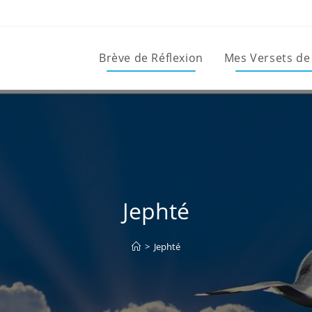
Brève de Réflexion
Mes Versets de
Jephté
>
Jephté