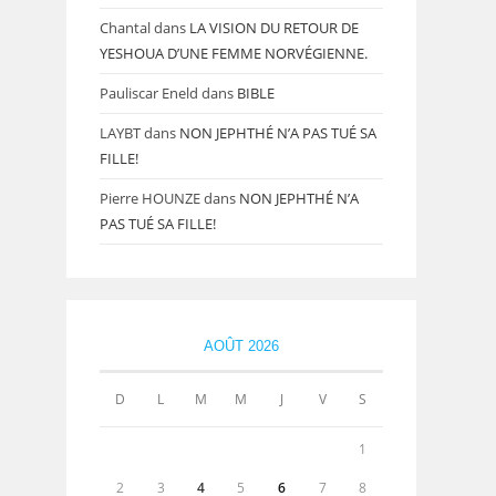
Chantal
dans
LA VISION DU RETOUR DE
YESHOUA D’UNE FEMME NORVÉGIENNE.
Pauliscar Eneld
dans
BIBLE
LAYBT
dans
NON JEPHTHÉ N’A PAS TUÉ SA
FILLE!
Pierre HOUNZE
dans
NON JEPHTHÉ N’A
PAS TUÉ SA FILLE!
AOÛT 2026
D
L
M
M
J
V
S
1
2
3
4
5
6
7
8