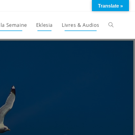
Translate »
 la Semaine
Eklesia
Livres & Audios
Toggle
website
search