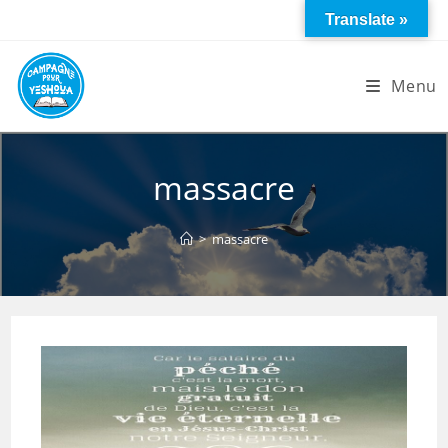
Skip
Translate »
to
content
Menu
massacre
>
massacre