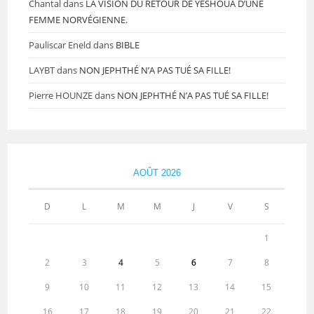
Chantal
dans
LA VISION DU RETOUR DE YESHOUA D’UNE
FEMME NORVÉGIENNE.
Pauliscar Eneld
dans
BIBLE
LAYBT
dans
NON JEPHTHÉ N’A PAS TUÉ SA FILLE!
Pierre HOUNZE
dans
NON JEPHTHÉ N’A PAS TUÉ SA FILLE!
AOÛT 2026
D
L
M
M
J
V
S
1
2
3
4
5
6
7
8
9
10
11
12
13
14
15
16
17
18
19
20
21
22