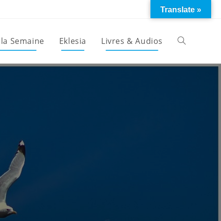
Translate »
 la Semaine
Eklesia
Livres & Audios
Toggle
website
search