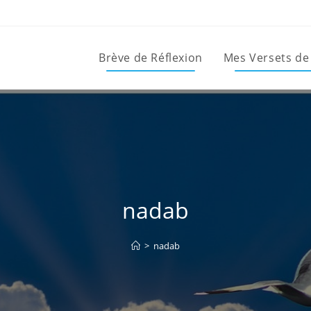
Brève de Réflexion
Mes Versets de
nadab
>
nadab