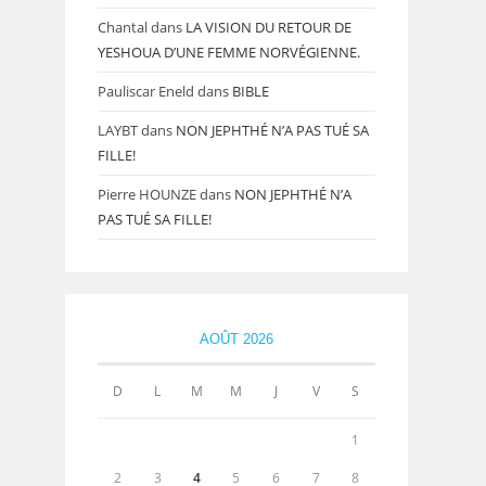
Chantal
dans
LA VISION DU RETOUR DE
YESHOUA D’UNE FEMME NORVÉGIENNE.
Pauliscar Eneld
dans
BIBLE
LAYBT
dans
NON JEPHTHÉ N’A PAS TUÉ SA
FILLE!
Pierre HOUNZE
dans
NON JEPHTHÉ N’A
PAS TUÉ SA FILLE!
AOÛT 2026
D
L
M
M
J
V
S
1
2
3
4
5
6
7
8