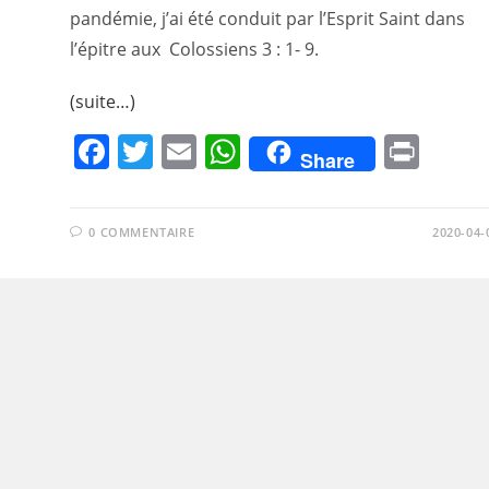
pandémie, j’ai été conduit par l’Esprit Saint dans
l’épitre aux Colossiens 3 : 1- 9.
(suite…)
F
T
E
W
Pr
Share
a
w
m
h
in
c
itt
ai
at
t
0 COMMENTAIRE
2020-04-
e
er
l
s
b
A
o
p
o
p
k