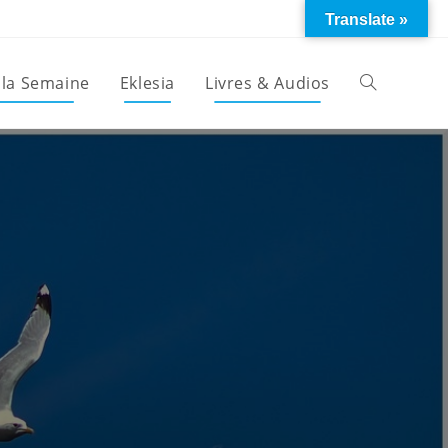
Translate »
 la Semaine
Eklesia
Livres & Audios
Toggle
website
search