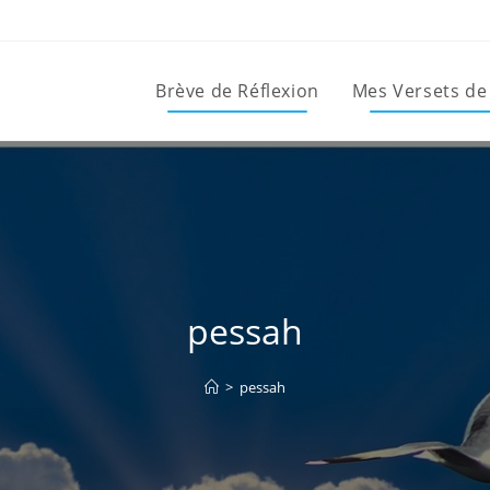
Brève de Réflexion
Mes Versets de
pessah
>
pessah