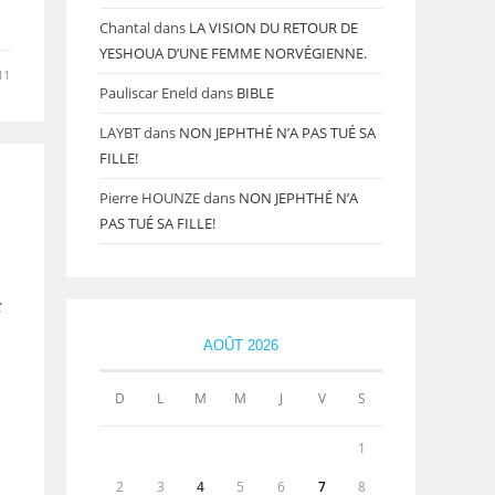
Chantal
dans
LA VISION DU RETOUR DE
YESHOUA D’UNE FEMME NORVÉGIENNE.
11
Pauliscar Eneld
dans
BIBLE
LAYBT
dans
NON JEPHTHÉ N’A PAS TUÉ SA
FILLE!
Pierre HOUNZE
dans
NON JEPHTHÉ N’A
PAS TUÉ SA FILLE!
c
AOÛT 2026
D
L
M
M
J
V
S
1
2
3
4
5
6
7
8