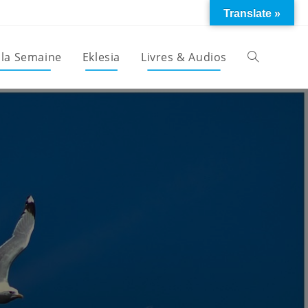
Translate »
 la Semaine
Eklesia
Livres & Audios
Toggle
website
search