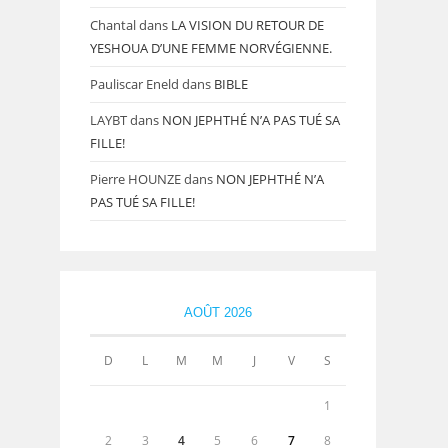
Chantal
dans
LA VISION DU RETOUR DE
YESHOUA D’UNE FEMME NORVÉGIENNE.
Pauliscar Eneld
dans
BIBLE
LAYBT
dans
NON JEPHTHÉ N’A PAS TUÉ SA
FILLE!
Pierre HOUNZE
dans
NON JEPHTHÉ N’A
PAS TUÉ SA FILLE!
AOÛT 2026
D
L
M
M
J
V
S
1
2
3
4
5
6
7
8