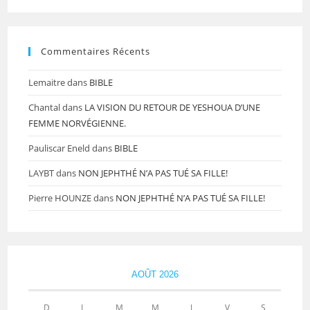
Commentaires Récents
Lemaitre
dans
BIBLE
Chantal
dans
LA VISION DU RETOUR DE YESHOUA D’UNE
FEMME NORVÉGIENNE.
Pauliscar Eneld
dans
BIBLE
LAYBT
dans
NON JEPHTHÉ N’A PAS TUÉ SA FILLE!
Pierre HOUNZE
dans
NON JEPHTHÉ N’A PAS TUÉ SA FILLE!
AOÛT 2026
D
L
M
M
J
V
S