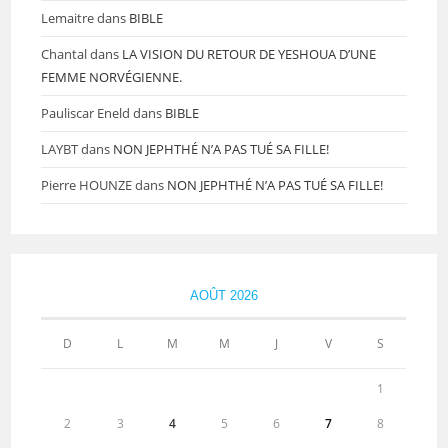
Lemaitre
dans
BIBLE
Chantal
dans
LA VISION DU RETOUR DE YESHOUA D’UNE
FEMME NORVÉGIENNE.
Pauliscar Eneld
dans
BIBLE
LAYBT
dans
NON JEPHTHÉ N’A PAS TUÉ SA FILLE!
Pierre HOUNZE
dans
NON JEPHTHÉ N’A PAS TUÉ SA FILLE!
AOÛT 2026
D
L
M
M
J
V
S
1
2
3
4
5
6
7
8