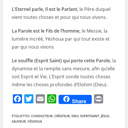
L’Eternel
parle, Il est le Parlant
, le Père duquel
vient toutes choses et pour qui nous vivons.
La Parole est le Fils de l’homme,
le Messie, la
lumière incréé, Yéshoua par qui tout existe et
par qui nous vivons
Le souffle (Esprit Saint) qui porte cette Parole
, la
dynamise et la remplie sans mesure, afin qu’elle
soit Esprit et Vie. L’Esprit sonde toutes choses
même les choses profondes d’Elohim (Dieu).
F
T
E
W
Pr
Share
a
w
m
h
in
c
itt
ai
at
t
ÉTIQUETTES
:
CONDUCTEUR
,
CRÉATEUR
,
DIEU
,
ESPRITSAINT
,
JÉSUS
,
SAUVEUR
,
YÉSHOUA
e
er
l
s