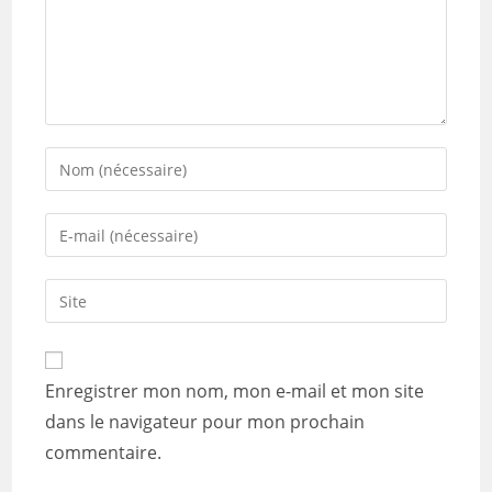
Enter
your
name
Enter
or
your
username
email
Saisir
to
address
l’URL
comment
to
de
comment
votre
Enregistrer mon nom, mon e-mail et mon site
site
dans le navigateur pour mon prochain
(facultatif)
commentaire.