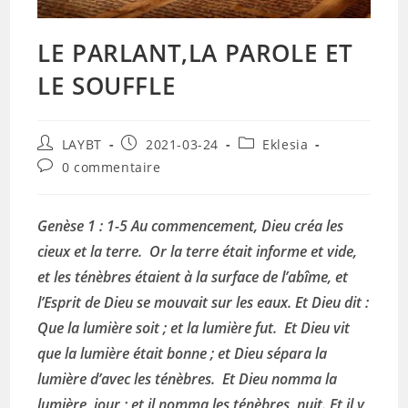
LE PARLANT,LA PAROLE ET
LE SOUFFLE
Auteur/autrice
Publication
Post
LAYBT
2021-03-24
Eklesia
de
publiée :
category:
Commentaires
0 commentaire
la
de
publication :
la
publication :
Genèse 1 : 1-5 Au commencement, Dieu créa les
cieux et la terre. Or la terre était informe et vide,
et les ténèbres étaient à la surface de l’abîme, et
l’Esprit de Dieu se mouvait sur les eaux. Et Dieu dit :
Que la lumière soit ; et la lumière fut. Et Dieu vit
que la lumière était bonne ; et Dieu sépara la
lumière d’avec les ténèbres. Et Dieu nomma la
lumière, jour ; et il nomma les ténèbres, nuit. Et il y