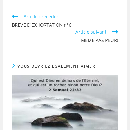
b
A
o
p
Read
Article précédent
more
o
p
BREVE D’EXHORTATION n°6
articles
Article suivant
k
MEME PAS PEUR!
VOUS DEVRIEZ ÉGALEMENT AIMER