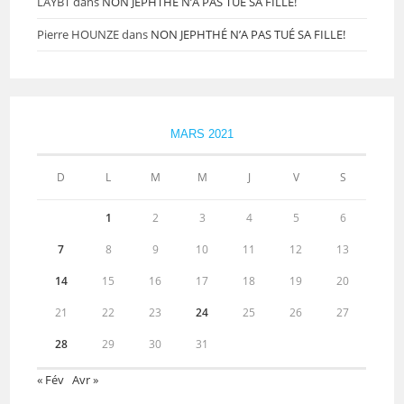
LAYBT
dans
NON JEPHTHÉ N’A PAS TUÉ SA FILLE!
Pierre HOUNZE
dans
NON JEPHTHÉ N’A PAS TUÉ SA FILLE!
MARS 2021
D
L
M
M
J
V
S
1
2
3
4
5
6
7
8
9
10
11
12
13
14
15
16
17
18
19
20
21
22
23
24
25
26
27
28
29
30
31
« Fév
Avr »