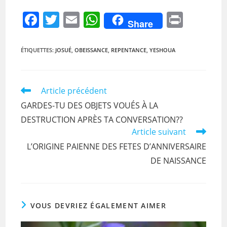
F
T
E
W
Pr
Share
a
w
m
h
in
c
itt
ai
at
t
ÉTIQUETTES
:
JOSUÉ
,
OBEISSANCE
,
REPENTANCE
,
YESHOUA
e
er
l
s
b
A
Read
Article précédent
o
p
more
GARDES-TU DES OBJETS VOUÉS À LA
articles
o
p
DESTRUCTION APRÈS TA CONVERSATION??
k
Article suivant
L’ORIGINE PAIENNE DES FETES D’ANNIVERSAIRE
DE NAISSANCE
VOUS DEVRIEZ ÉGALEMENT AIMER