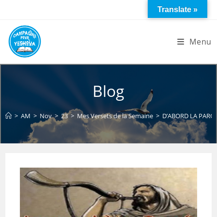
Skip
Translate »
to
content
Menu
Blog
>
AM
>
Nov
>
23
>
Mes Versets de la Semaine
>
D’ABORD LA PARO