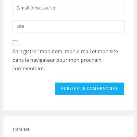
name
Enter
or
your
username
email
Saisir
to
address
l’URL
comment
to
de
comment
votre
Enregistrer mon nom, mon e-mail et mon site
site
dans le navigateur pour mon prochain
(facultatif)
commentaire.
Translate