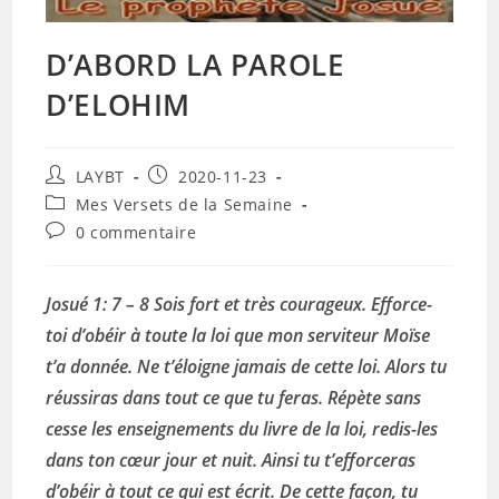
D’ABORD LA PAROLE
D’ELOHIM
Auteur/autrice
Publication
LAYBT
2020-11-23
de
publiée :
Post
Mes Versets de la Semaine
la
category:
Commentaires
0 commentaire
publication :
de
la
publication :
Josué 1: 7 – 8 Sois fort et très courageux. Efforce-
toi d’obéir à toute la loi que mon serviteur Moïse
t’a donnée. Ne t’éloigne jamais de cette loi. Alors tu
réussiras dans tout ce que tu feras. Répète sans
cesse les enseignements du livre de la loi, redis-les
dans ton cœur jour et nuit. Ainsi tu t’efforceras
d’obéir à tout ce qui est écrit. De cette façon, tu