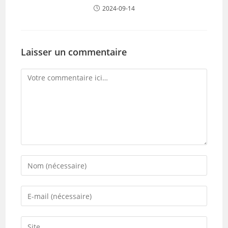
2024-09-14
Laisser un commentaire
Comment
Enter
your
name
Enter
or
your
username
email
Saisir
to