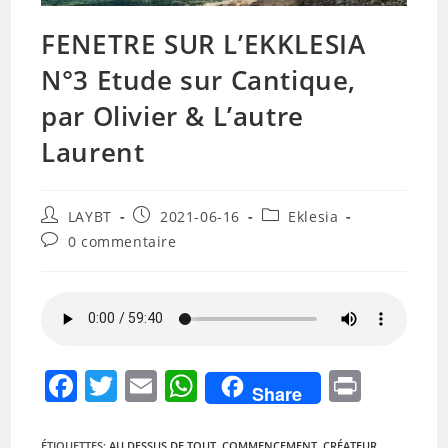
FENETRE SUR L’EKKLESIA
N°3 Etude sur Cantique,
par Olivier & L’autre
Laurent
Auteur/autrice
Publication
Post
LAYBT
2021-06-16
Eklesia
de
publiée :
category:
Commentaires
0 commentaire
la
de
publication :
la
publication :
F
T
E
W
Pr
Share
a
w
m
h
in
ÉTIQUETTES
:
AU DESSUS DE TOUT
,
COMMENCEMENT
,
CRÉATEUR
,