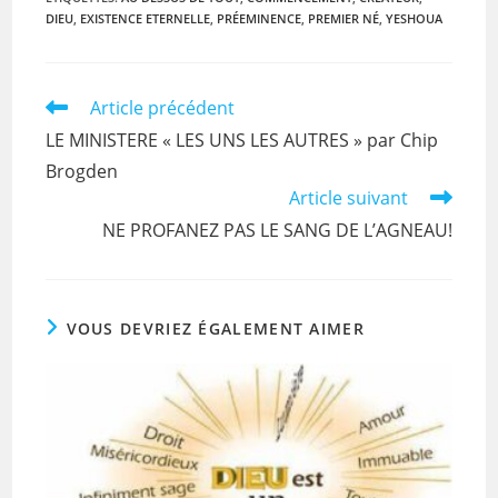
c
itt
ai
at
t
DIEU
,
EXISTENCE ETERNELLE
,
PRÉEMINENCE
,
PREMIER NÉ
,
YESHOUA
e
er
l
s
b
A
o
p
Read
Article précédent
more
o
p
LE MINISTERE « LES UNS LES AUTRES » par Chip
articles
k
Brogden
Article suivant
NE PROFANEZ PAS LE SANG DE L’AGNEAU!
VOUS DEVRIEZ ÉGALEMENT AIMER