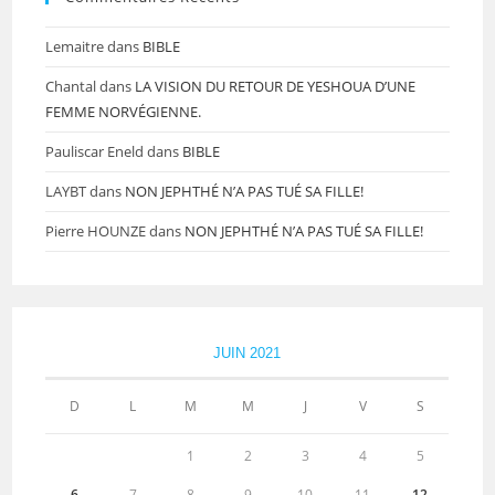
Lemaitre
dans
BIBLE
Chantal
dans
LA VISION DU RETOUR DE YESHOUA D’UNE
FEMME NORVÉGIENNE.
Pauliscar Eneld
dans
BIBLE
LAYBT
dans
NON JEPHTHÉ N’A PAS TUÉ SA FILLE!
Pierre HOUNZE
dans
NON JEPHTHÉ N’A PAS TUÉ SA FILLE!
JUIN 2021
D
L
M
M
J
V
S
1
2
3
4
5
6
7
8
9
10
11
12