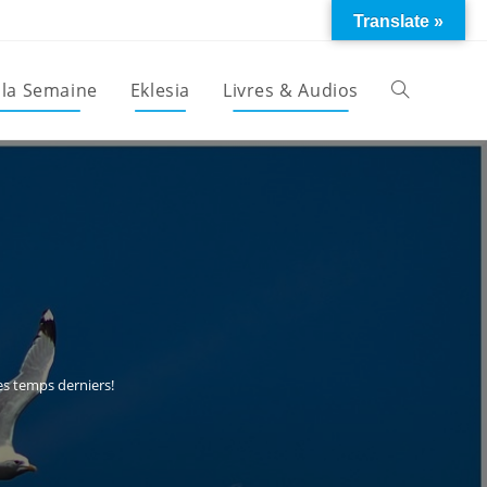
Translate »
 la Semaine
Eklesia
Livres & Audios
Toggle
website
search
es temps derniers!