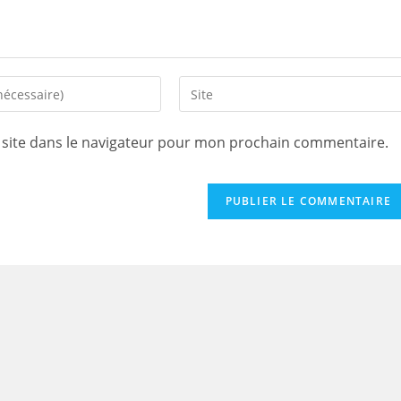
Saisir
l’URL
de
site dans le navigateur pour mon prochain commentaire.
votre
site
(facultatif)