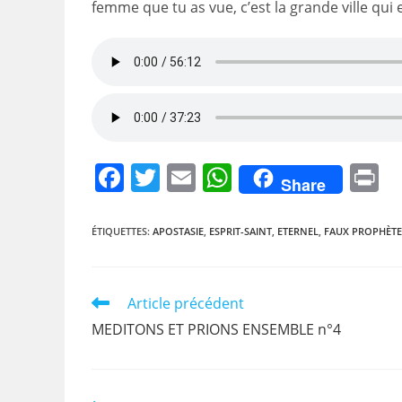
femme que tu as vue, c’est la grande ville qui e
F
T
E
W
P
Share
a
w
m
h
i
c
itt
ai
at
t
ÉTIQUETTES
:
APOSTASIE
,
ESPRIT-SAINT
,
ETERNEL
,
FAUX PROPHÈTE
e
er
l
s
b
A
Read
Article précédent
o
p
more
MEDITONS ET PRIONS ENSEMBLE n°4
articles
o
p
k