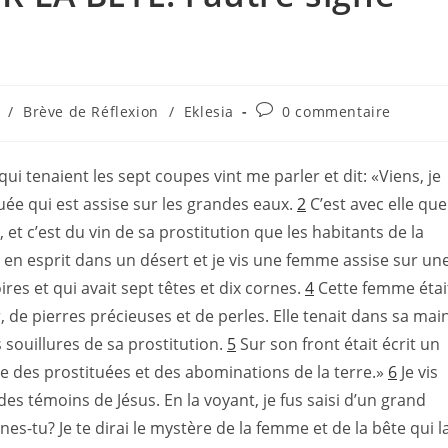
Commentaires
/
Brève de Réflexion
/
Eklesia
0 commentaire
de
la
publication :
ui tenaient les sept coupes vint me parler et dit: «Viens, je
uée qui est assise sur les grandes eaux.
2
C’est avec elle que
é, et c’est du vin de sa prostitution que les habitants de la
 en esprit dans un désert et je vis une femme assise sur un
es et qui avait sept têtes et dix cornes.
4
Cette femme étai
, de pierres précieuses et de perles. Elle tenait dans sa mai
souillures de sa prostitution.
5
Sur son front était écrit un
e des prostituées et des abominations de la terre.»
6
Je vis
es témoins de Jésus. En la voyant, je fus saisi d’un grand
es-tu? Je te dirai le mystère de la femme et de la bête qui l