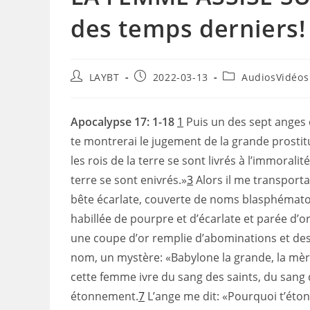
des temps derniers!
Auteur/autrice
Publication
Post
LAYBT
2022-03-13
AudiosVidéos
de
publiée :
category:
la
publication :
Apocalypse 17: 1-18
1
Puis un des sept anges q
te montrerai le jugement de la grande prostit
les rois de la terre se sont livrés à l’immoralit
terre se sont enivrés.»
3
Alors il me transporta
bête écarlate, couverte de noms blasphématoir
habillée de pourpre et d’écarlate et parée d’or
une coupe d’or remplie d’abominations et des 
nom, un mystère: «Babylone la grande, la mèr
cette femme ivre du sang des saints, du sang d
étonnement.
7
L’ange me dit: «Pourquoi t’étonn