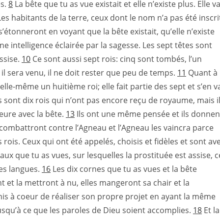
es.
8
La bête que tu as vue existait et elle n’existe plus. Elle v
Les habitants de la terre, ceux dont le nom n’a pas été inscri
s’étonneront en voyant que la bête existait, qu’elle n’existe
 une intelligence éclairée par la sagesse. Les sept têtes sont
ssise.
10
Ce sont aussi sept rois: cinq sont tombés, l’un
 il sera venu, il ne doit rester que peu de temps.
11
Quant à
st elle-même un huitième roi; elle fait partie des sept et s’en v
 sont dix rois qui n’ont pas encore reçu de royaume, mais i
eure avec la bête.
13
Ils ont une même pensée et ils donnen
 combattront contre l’Agneau et l’Agneau les vaincra parce
s rois. Ceux qui ont été appelés, choisis et fidèles et sont av
eaux que tu as vues, sur lesquelles la prostituée est assise, c
des langues.
16
Les dix cornes que tu as vues et la bête
nt et la mettront à nu, elles mangeront sa chair et la
 mis à coeur de réaliser son propre projet en ayant la même
usqu’à ce que les paroles de Dieu soient accomplies.
18
Et la