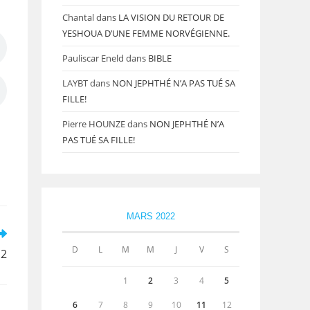
Chantal
dans
LA VISION DU RETOUR DE
YESHOUA D’UNE FEMME NORVÉGIENNE.
Pauliscar Eneld
dans
BIBLE
LAYBT
dans
NON JEPHTHÉ N’A PAS TUÉ SA
FILLE!
Pierre HOUNZE
dans
NON JEPHTHÉ N’A
PAS TUÉ SA FILLE!
MARS 2022
D
L
M
M
J
V
S
°2
1
2
3
4
5
6
7
8
9
10
11
12