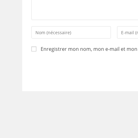
Enter
Enter
your
your
name
email
Enregistrer mon nom, mon e-mail et mon 
or
address
username
to
to
comment
comment