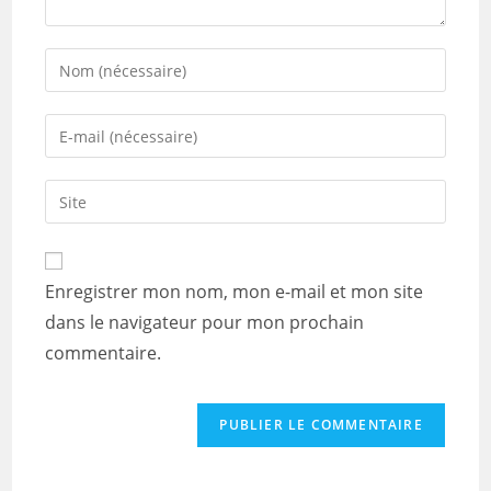
Enter
your
name
Enter
or
your
username
email
Saisir
to
address
l’URL
comment
to
de
comment
votre
Enregistrer mon nom, mon e-mail et mon site
site
dans le navigateur pour mon prochain
(facultatif)
commentaire.