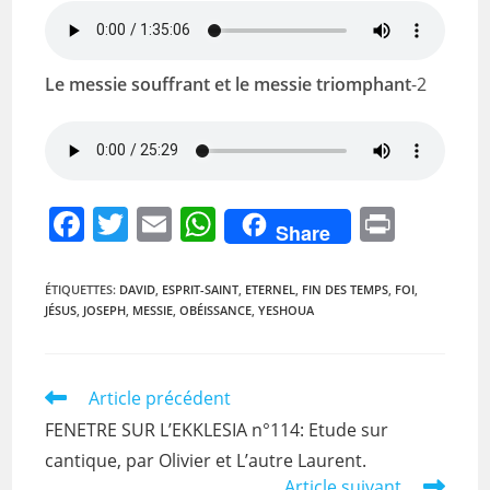
Le messie souffrant et le messie triomphant
-2
F
T
E
W
Pr
Share
a
w
m
h
in
c
itt
ai
at
t
ÉTIQUETTES
:
DAVID
,
ESPRIT-SAINT
,
ETERNEL
,
FIN DES TEMPS
,
FOI
,
JÉSUS
,
JOSEPH
,
MESSIE
,
OBÉISSANCE
,
YESHOUA
e
er
l
s
b
A
o
p
Read
Article précédent
more
o
p
FENETRE SUR L’EKKLESIA n°114: Etude sur
articles
k
cantique, par Olivier et L’autre Laurent.
Article suivant