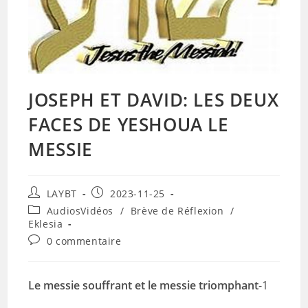
JOSEPH ET DAVID: LES DEUX
FACES DE YESHOUA LE
MESSIE
Auteur/autrice
Publication
LAYBT
2023-11-25
de
publiée :
Post
AudiosVidéos
/
Brève de Réflexion
/
la
category:
Eklesia
publication :
Commentaires
0 commentaire
de
la
publication :
Le messie souffrant et le messie triomphant
-1