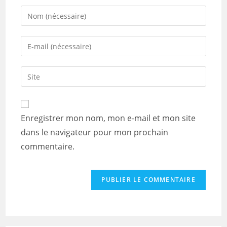
Enter
your
name
Enter
or
your
username
email
Saisir
to
address
l’URL
comment
to
de
comment
votre
Enregistrer mon nom, mon e-mail et mon site
site
dans le navigateur pour mon prochain
(facultatif)
commentaire.