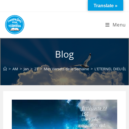
Skip
Translate »
to
content
Menu
Blog
>
AM
>
Jan
>
27
>
Mes Versets de la Semaine
>
L’ETERNEL DIEU É