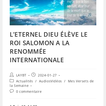
L’ETERNEL DIEU ÉLÈVE LE
ROI SALOMON A LA
RENOMMÉE
INTERNATIONALE
Auteur/autrice
Publication
LAYBT
2024-01-27
de
publiée :
Post
Actualités
/
AudiosVidéos
/
Mes Versets de
la
category:
la Semaine
publication :
Commentaires
0 commentaire
de
la
publication :