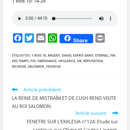
1 Rois 10: 14-29
F
T
E
W
Pr
Share
a
w
m
h
in
c
itt
ai
at
t
ÉTIQUETTES
:
1 ROIS 10
,
ARGENT
,
DAVID
,
ESPRIT-SAINT
,
ETERNEL
,
FIN
DES TEMPS
,
FOI
,
OBÉISSANCE
,
OPULENCE
,
OR
,
RÉPUTATION
,
e
er
l
s
RICHESSE
,
SALOMON
,
YESHOUA
b
A
o
p
Read
Article précédent
o
p
more
LA REINE DE MISTRAÏM ET DE CUSH REND VISITE
k
articles
AU ROI SALOMON:
Article suivant
FENETRE SUR L’EKKLESIA n°124: Etude sur
cantique, par Olivier et L’autre Laurent.