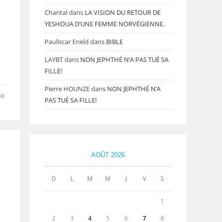
Chantal
dans
LA VISION DU RETOUR DE
YESHOUA D’UNE FEMME NORVÉGIENNE.
Pauliscar Eneld
dans
BIBLE
LAYBT
dans
NON JEPHTHÉ N’A PAS TUÉ SA
FILLE!
Pierre HOUNZE
dans
NON JEPHTHÉ N’A
08
PAS TUÉ SA FILLE!
AOÛT 2026
D
L
M
M
J
V
S
1
2
3
4
5
6
7
8