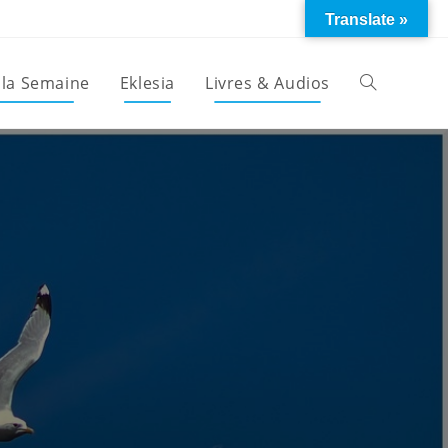
Translate »
 la Semaine
Eklesia
Livres & Audios
Toggle
website
search