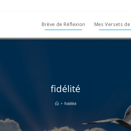
Brève de Réflexion
Mes Versets de
fidélité
>
fidélité