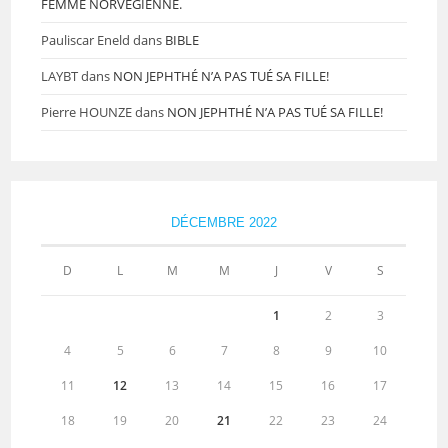
FEMME NORVÉGIENNE.
Pauliscar Eneld
dans
BIBLE
LAYBT
dans
NON JEPHTHÉ N’A PAS TUÉ SA FILLE!
Pierre HOUNZE
dans
NON JEPHTHÉ N’A PAS TUÉ SA FILLE!
DÉCEMBRE 2022
D
L
M
M
J
V
S
1
2
3
4
5
6
7
8
9
10
11
12
13
14
15
16
17
18
19
20
21
22
23
24