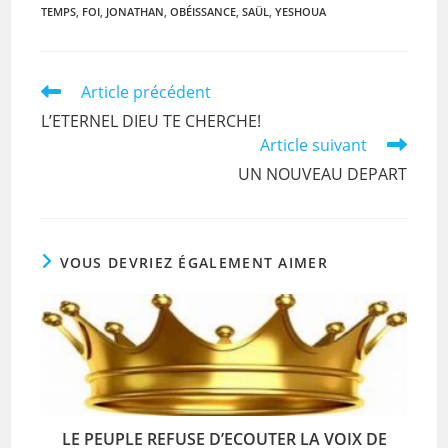
TEMPS
,
FOI
,
JONATHAN
,
OBÉISSANCE
,
SAÜL
,
YESHOUA
e
er
l
s
b
A
o
p
Read
Article précédent
more
o
p
L’ETERNEL DIEU TE CHERCHE!
articles
Article suivant
k
UN NOUVEAU DEPART
VOUS DEVRIEZ ÉGALEMENT AIMER
LE PEUPLE REFUSE D’ECOUTER LA VOIX DE