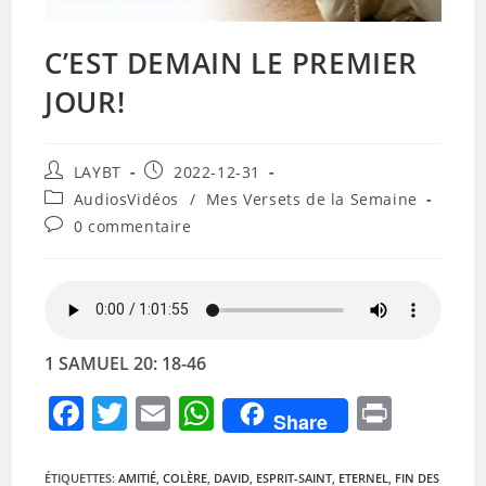
C’EST DEMAIN LE PREMIER
JOUR!
Auteur/autrice
Publication
LAYBT
2022-12-31
de
publiée :
Post
AudiosVidéos
/
Mes Versets de la Semaine
la
category:
Commentaires
0 commentaire
publication :
de
la
publication :
1 SAMUEL 20: 18-46
F
T
E
W
Pr
Share
a
w
m
h
in
c
itt
ai
at
t
ÉTIQUETTES
:
AMITIÉ
,
COLÈRE
,
DAVID
,
ESPRIT-SAINT
,
ETERNEL
,
FIN DES