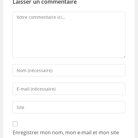
Laisser un commentaire
Comment
Enter
your
name
Enter
or
your
username
email
Saisir
to
address
l’URL
comment
to
de
comment
votre
Enregistrer mon nom, mon e-mail et mon site
site