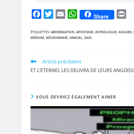
F
T
E
W
P
Share
a
w
m
h
i
c
itt
ai
at
t
ÉTIQUETTES
:
ABOMINATION
,
APOSTASIE
,
ASTROLOGUE
,
AUGURE
,
MÉDIUM
,
NÉCROMANIE
,
SAMUEL
,
SAÜL
e
er
l
s
b
A
o
p
Read
Article précédent
more
o
p
ET L’ETERNEL LES DELIVRA DE LEURS ANGOIS
articles
k
VOUS DEVRIEZ ÉGALEMENT AIMER