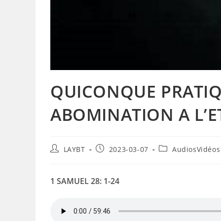
QUICONQUE PRATIQ
ABOMINATION A L’E
Auteur/autrice
Publication
Post
LAYBT
2023-03-07
AudiosVidéos
de
publiée :
category:
la
publication :
1
SAMUEL 28: 1-24