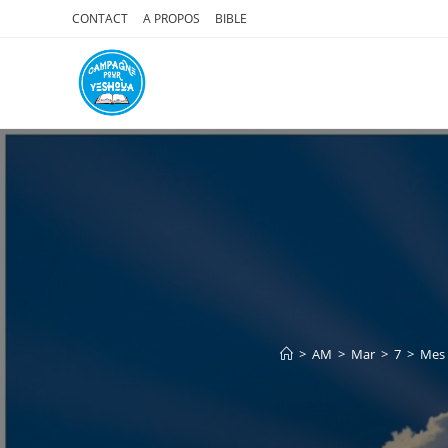
Skip
CONTACT
A PROPOS
BIBLE
to
content
>
AM
>
Mar
>
7
>
Mes 