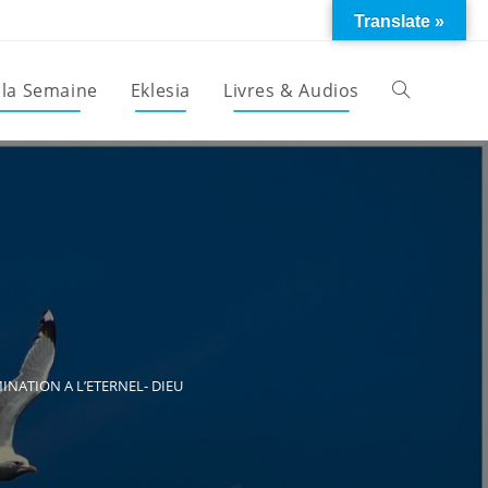
Translate »
 la Semaine
Eklesia
Livres & Audios
Toggle
website
search
NATION A L’ETERNEL- DIEU