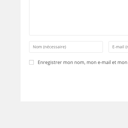
Enter
Enter
your
your
name
email
Enregistrer mon nom, mon e-mail et mon 
or
address
username
to
to
comment
comment