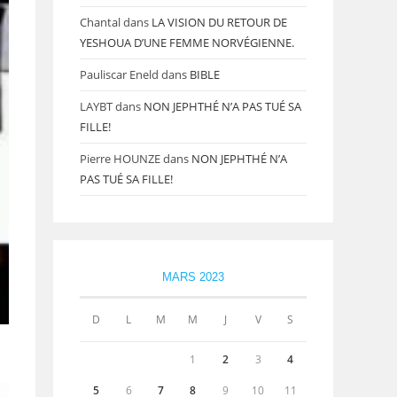
Chantal
dans
LA VISION DU RETOUR DE
YESHOUA D’UNE FEMME NORVÉGIENNE.
Pauliscar Eneld
dans
BIBLE
LAYBT
dans
NON JEPHTHÉ N’A PAS TUÉ SA
FILLE!
Pierre HOUNZE
dans
NON JEPHTHÉ N’A
PAS TUÉ SA FILLE!
MARS 2023
D
L
M
M
J
V
S
1
2
3
4
5
6
7
8
9
10
11