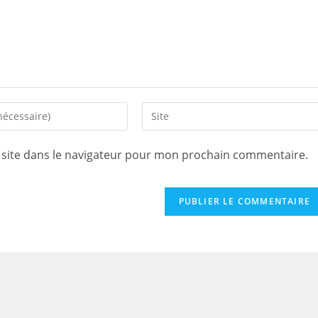
Saisir
l’URL
de
site dans le navigateur pour mon prochain commentaire.
votre
site
(facultatif)